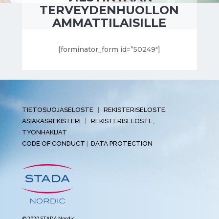
TERVEYDENHUOLLON
AMMATTILAISILLE
[forminator_form id=”50249″]
TIETOSUOJASELOSTE
|
REKISTERISELOSTE,
ASIAKASREKISTERI
|
REKISTERISELOSTE,
TYONHAKIJAT
CODE OF CONDUCT
|
DATA PROTECTION
© 2020 STADA Nordic